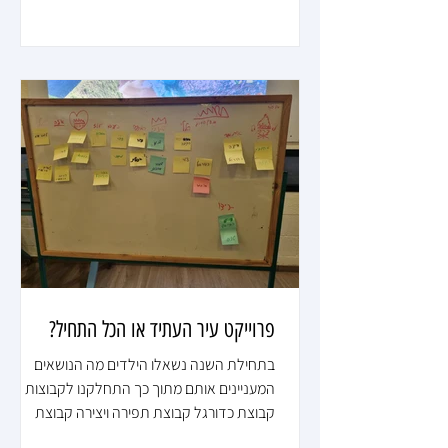
זה יכול להיות מהדפסת תלת מימד דרך הדפסה
בלייזר ואפילו הלחמה של רכיבים אלקטרונים,
במעבדה במעבדה שי ותומר עוזרים להגשים את
החלומות של הילדים - בין אם זה לדים למגרש,
בניית לוגו לתחנת המשטרה, קירות לקניון והכי
חשוב - חיבור עיר העתיד לתחנת החשמל
הראשית. מתכננים הדפסה של תחנת משטרה על
פי שירטוט של עוז לומדים מוטוריקה עדינ
פרוייקט עיר העתיד או הכל התחיל?
בתחילת השנה נשאלו הילדים מה הנושאים
המעניינים אותם מתוך כך התחלקנו לקבוצות
קבוצת כדורגל קבוצת תפירה ויצירה קבוצת
טכנולוגיה וקבוצת הפקה, אלו הילדים שעסקו יותר