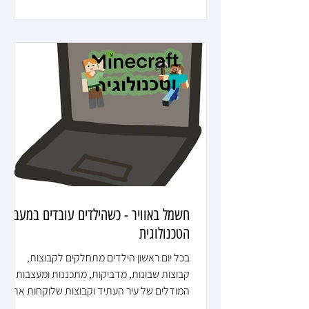
של למידה של סקיל חדש היא לבנות את המוצר
הקטן ביותר כדי לתרגל את הטכניקה - קבוצת
היצירה בחרה בתפירת כרית לסיכות. הכי קשה זה
להכניס את החוט לחור המחט :-) בין לבין גם
חוגגים יומולדת :-) פרוייקט כרית הסיכות הסתיים
והוחלט לשחרר את התפירה ולעבור לבנות את
קניון העתיד. זאת, בפוסטים הבאים.
חשמל באוויר - כשהילדים עובדים במעבדה
הטכנולוגית
בכל יום ראשון הילדים מתחלקים לקבוצות,
קבוצות שבונות, מדביקות, מתכננות ומעצבות את
המודלים של עיר העתיד וקבוצות שלוקחות את
הפרוייקטים שלהם ומחברות אותם לטכנולוגיה -