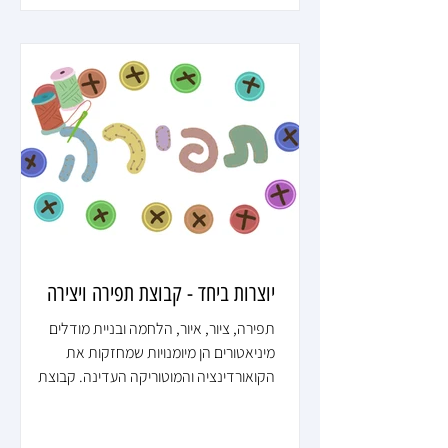
מצאו קלקר מארגז, הוסיפו צבע, שערים
מפלסטלינה, שחקנים מבובות משחק ישנות והנה
לפניכם התהליך: שלב 1 - המחקר במחקר גילו
הילדים ש״אין ממציא יחיד של הכדורגל, אלא
ההתפתחות שלו התרחשה באנגליה במחצית
המאה ה-19, עם התאחדות הכדורגל האנגלית
שנוסדה בשנת 1863 והגדירה את חוקי המשחק.
יתכן גם
יוצרות ביחד - קבוצת תפירה ויצירה
תפירה, ציור, איור, הלחמה ובניית מודלים
מיניאטורים הן מיומנויות שמחזקות את
הקואורדינציה והמוטוריקה העדינה. קבוצת
היוצרות שלנו התחילה בבלוג תפירה ומשם עברה
ליצירות נוספות. שלב 1 - המחקר השלב הראשון