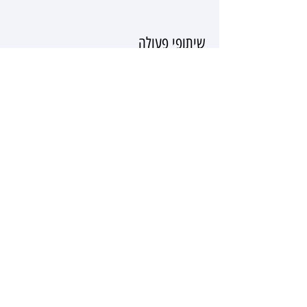
שיתופי פעולה
CNC לייזר
בית מלאכה
תכנות וחומרה
ומדפסות תלת
מימד
בית-הספר הרב תחומי עמק חרוד ת.ד. 211
דואר גלבוע 18120
kerenr@eh.amalnet.k12.il
© 2024 All Rights Reserved
052-540-3379