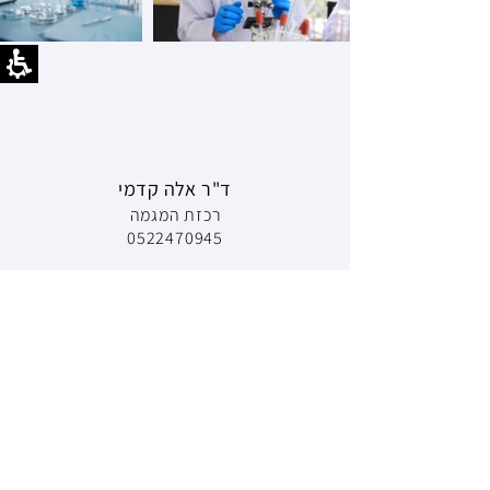
ד"ר אלה קדמי
רכזת המגמה
0522470945
שיתופי פעולה
שת״פ תעשיה
עיצוב מוצר
המשכן לאומנות